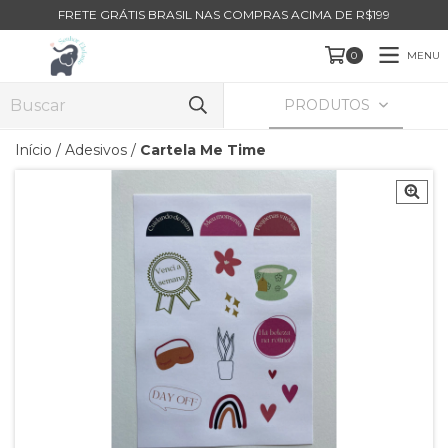
FRETE GRÁTIS BRASIL NAS COMPRAS ACIMA DE R$199
MENU
0
PRODUTOS
Início
/
Adesivos
/
Cartela Me Time